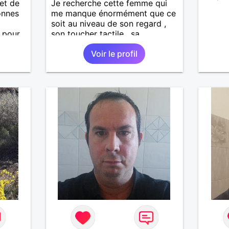
et de
Je recherche cette femme qui
onnes
me manque énormément que ce
soit au niveau de son regard ,
 pour
son toucher tactile , sa
ennent
simplicité , sa douceur bref tout
Voir le profil
te de
ces défauts et ses qualités pour
une relation pérenne