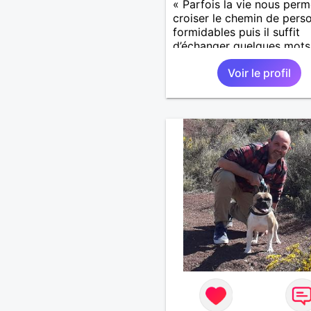
« Parfois la vie nous perm
croiser le chemin de pers
formidables puis il suffit
d’échanger quelques mots
comprendre qu’elles devi
Voir le profil
importantes et pour le res
notre vie. »