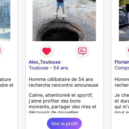
Alex_Toulouse
Floria
Toulouse
-
54 ans
Comps-
nature
Homme célibataire de 54 ans
Homme 
ndre et
recherche rencontre amoureuse
recher
Calme, attentionné et sportif,
Je che
j'aime profiter des bons
et dur
moments, partager des rires et
qui m'
découvrir de nouvelles
pour e
expériences. Sincère et à
nous c
Voir le profil
l'écoute, je recherche une