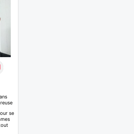
ans
ureuse
mour se
emmes
tout