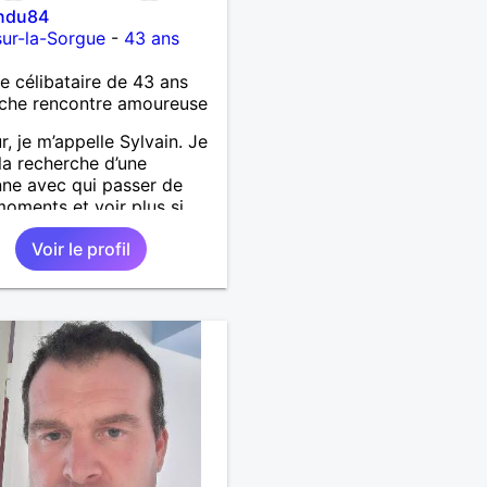
indu84
-sur-la-Sorgue
-
43 ans
célibataire de 43 ans
che rencontre amoureuse
r, je m’appelle Sylvain. Je
 la recherche d’une
ne avec qui passer de
oments et voir plus si
nous correspondons.
Voir le profil
 la nature, les voyages et
faire la fête de temps en
;-)Je suis papa d’un petit
 de 7 ans dont je
pe en garde alternée.
 à peu près tous les styles
ique. (Oui je suis pas trop
 Jul). Je fais du sport
arder la forme et plutôt
le à regarder. (Enfin je le
en tout cas 😂)