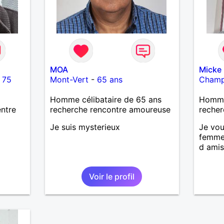
MOA
Micke
-
75
Mont-Vert
-
65 ans
Cham
Homme célibataire de 65 ans
Homme
ntre
recherche rencontre amoureuse
recher
Je suis mysterieux
Je vou
femme 
d ami
Voir le profil