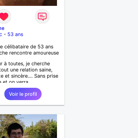
ne
c
-
53 ans
célibataire de 53 ans
che rencontre amoureuse
r à toutes, je cherche
tout une relation saine,
e et sincère.... Sans prise
e et on verra
Voir le profil