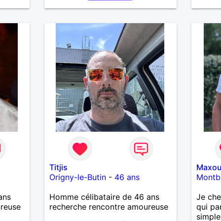
personne avec qui construire
une belle complicité et une
relation authentique.
Titjis
Maxo
Origny-le-Butin
-
46 ans
Montb
ans
Homme célibataire de 46 ans
Je che
ureuse
recherche rencontre amoureuse
qui pa
simple