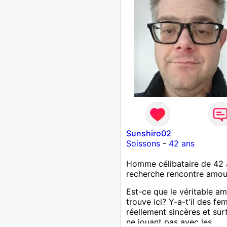
Sunshiro02
Soissons
-
42 ans
Homme célibataire de 42 
recherche rencontre amo
Est-ce que le véritable a
trouve ici? Y-a-t'il des f
réellement sincères et sur
ne jouant pas avec les