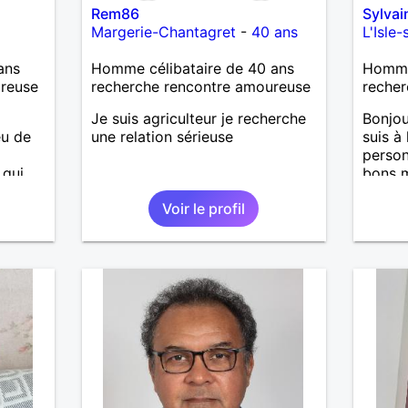
Rem86
Sylva
Margerie-Chantagret
-
40 ans
L'Isle
ans
Homme célibataire de 40 ans
Homme 
ureuse
recherche rencontre amoureuse
recher
Je suis agriculteur je recherche
Bonjou
eu de
une relation sérieuse
suis à
person
 qui
bons m
ans
nous 
Voir le profil
J’aime
 avec
aussi 
emble
temps 
garçon
m’occu
J’aime
de mus
fan de
pour g
agréab
pense 