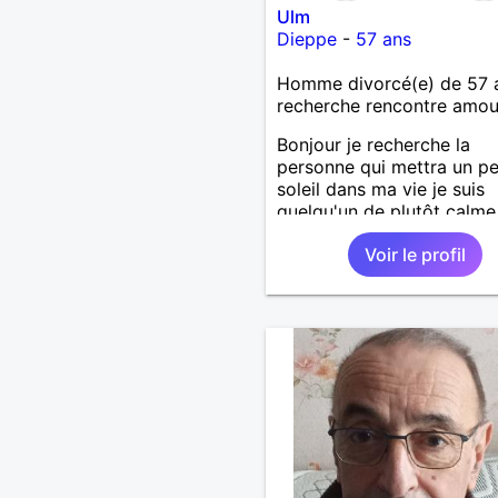
Ulm
Dieppe
-
57 ans
Homme divorcé(e) de 57 
recherche rencontre amo
Bonjour je recherche la
personne qui mettra un p
soleil dans ma vie je suis
quelqu'un de plutôt calme
aime les choses simples s
Voir le profil
prise de tête, simplement
partager de belles choses
une personne qui me ress
.