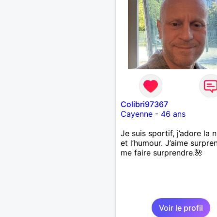
Colibri97367
Cayenne
-
46 ans
Je suis sportif, j’adore la 
et l’humour. J’aime surpre
me faire surprendre.🌺
Voir le profil