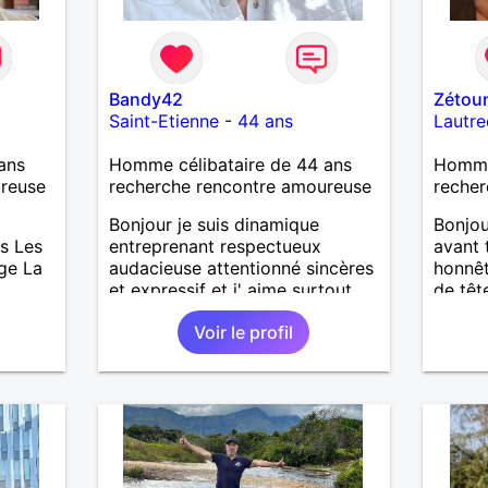
Bandy42
Zétou
Saint-Etienne
-
44 ans
Lautre
ans
Homme célibataire de 44 ans
Homme 
ureuse
recherche rencontre amoureuse
recher
Bonjour je suis dinamique
Bonjou
s Les
entreprenant respectueux
avant 
age La
audacieuse attentionné sincères
honnêt
et expressif et j' aime surtout
de têt
les câlins et à les partager avec
Voir le profil
humour et amour bisous à+ à
bientôt