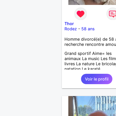
Thor
Rodez
-
58 ans
Homme divorcé(e) de 58 
recherche rencontre amo
Grand sportif Aime= les
animaux La music Les film
livres La nature Le bricol
natation Le karaté
Voir le profil