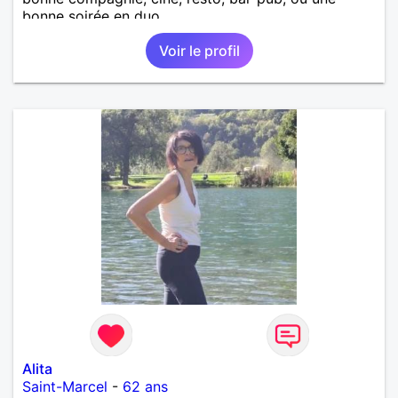
bonne soirée en duo.
Voir le profil
Alita
Saint-Marcel
-
62 ans