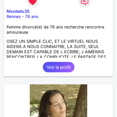
Nicoledu35
Rennes
-
76 ans
Femme divorcé(e) de 76 ans recherche rencontre
amoureuse
OSEZ UN SIMPLE CLIC, ET LE VIRTUEL NOUS
AIDERA A NOUS CONNAITRE, LA SUITE, SEUL
DEMAIN EST CAPABLE DE L ECRIRE; J AIMERAIS
RENCONTRER, LA COMPLICITE, LE PARTAGE DES
BELLES CHOSES DE LA VIE : BALADES, VOYAGES
Voir le profil
EN FRANCE OU AILLEURS. ETRE A L ECOUTE DE L
AUTRE, ET LA VIE SERA PLUS BELLE
ENCORE.....................