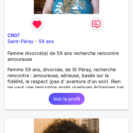
CR07
Saint-Péray
-
59 ans
Femme divorcé(e) de 59 ans recherche rencontre
amoureuse
Femme 59 ans, divorcée, de St Péray, recherche
rencontre : amoureuse, sérieuse, basée sur la
fidélité, le respect (pas d' aventure d'un soir). Rien
ne vaut une rencontre après quelques échanges par
messages pour savoir si il y a un feeling entre les
Voir le profil
deux et le désir de se revoir. Au plaisir de se
découvrir...