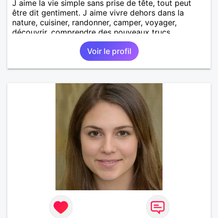
J aime la vie simple sans prise de tête, tout peut
être dit gentiment. J aime vivre dehors dans la
nature, cuisiner, randonner, camper, voyager,
découvrir, comprendre des nouveaux trucs
techniques et sur la vie des êtres vivants. J aime
Voir le profil
danser, faire la fête. Je ne bois pratiquement pas d
alcool, je fume rarement, je ris souvent. Je cherche
un vrai amoureux pour continuer à profiter de la vie
mais à deux. Je peux tout faire toute seule, mais j
en ai marre je veux partagé et rigoler