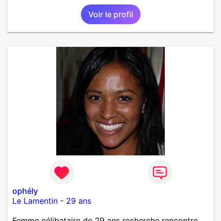
Voir le profil
ophély
Le Lamentin
-
29 ans
Femme célibataire de 29 ans recherche rencontre