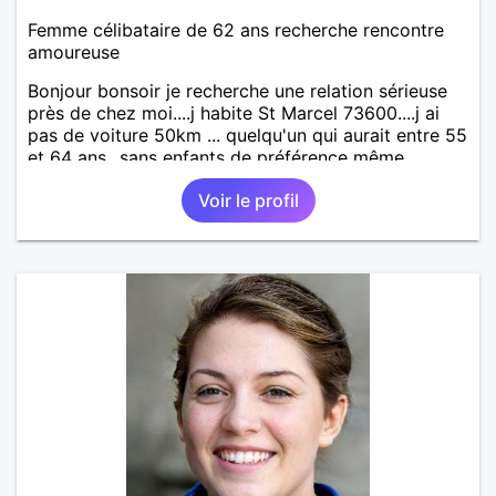
Femme célibataire de 62 ans recherche rencontre
amoureuse
Bonjour bonsoir je recherche une relation sérieuse
près de chez moi....j habite St Marcel 73600....j ai
pas de voiture 50km ... quelqu'un qui aurait entre 55
et 64 ans...sans enfants de préférence même
adultes et qui n aurait garder aucun contact avec
Voir le profil
une où plusieurs ex...si vous correspondez à ma
recherche ecrivez moi je vous répondrai...