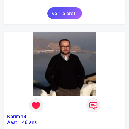
Voir le profil
Karim 18
Aast
-
48 ans