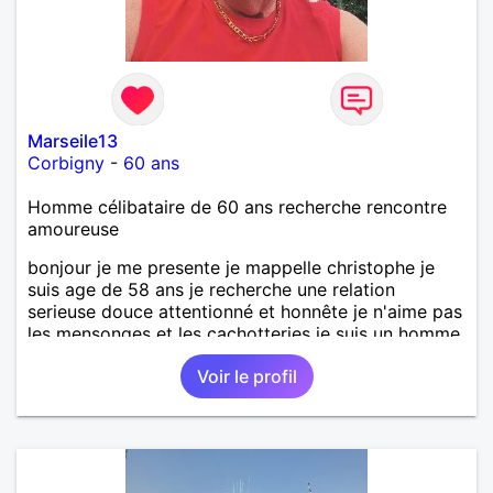
Marseile13
Corbigny
-
60 ans
Homme célibataire de 60 ans recherche rencontre
amoureuse
bonjour je me presente je mappelle christophe je
suis age de 58 ans je recherche une relation
serieuse douce attentionné et honnête je n'aime pas
les mensonges et les cachotteries je suis un homme
sensible doux câlin et franc. PS je n'habite pas à
Voir le profil
Marseille mes fans de l'équipe de l'OM je suis du
département de la Nièvre 58