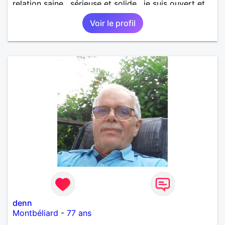
relation saine , sérieuse et solide , je suis ouvert et
curieux de tout
Voir le profil
denn
Montbéliard
-
77 ans