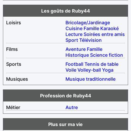
Les goûts de Ruby44
Loisirs
Bricolage/Jardinage
Cuisine
Famille
Karaoké
Lecture
Soirées entre amis
Sport
Télévision
Films
Aventure
Famille
Historique
Science fiction
Sports
Football
Tennis de table
Voile
Volley-ball
Yoga
Musiques
Musique traditionnelle
Profession de Ruby44
Métier
Autre
Plus sur ma vie