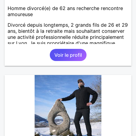
Homme divorcé(e) de 62 ans recherche rencontre
amoureuse
Divorcé depuis longtemps, 2 grands fils de 26 et 29
ans, bientôt à la retraite mais souhaitant conserver
une activité professionnelle réduite principalement
sur Lyon. Je suis propriétaire d'une magnifique
maison proche de La Clayette (71) dans laquelle
Voir le profil
j'espère pouvoir maintenant passer plus de temps et
avoir le plaisir de recevoir une femme aimable tant
au point de vue physique qu'intellectuel. La région
est un haut lieu des églises, chapelles et prieurés de
style Roman qu'il est agréable de contempler en
agréable compagnie.