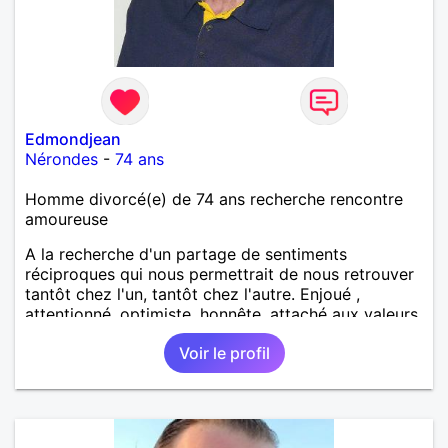
Edmondjean
Nérondes
-
74 ans
Homme divorcé(e) de 74 ans recherche rencontre
amoureuse
A la recherche d'un partage de sentiments
réciproques qui nous permettrait de nous retrouver
tantôt chez l'un, tantôt chez l'autre. Enjoué ,
attentionné, optimiste, honnête, attaché aux valeurs
morales, j'apprécie l'humilité et je n'ai rien à prouver.
Voir le profil
Photographie 2026. Et la vôtre ?