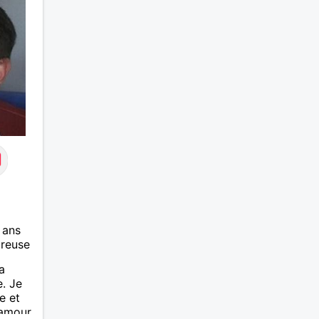
 ans
ureuse
a
. Je
e et
'amour