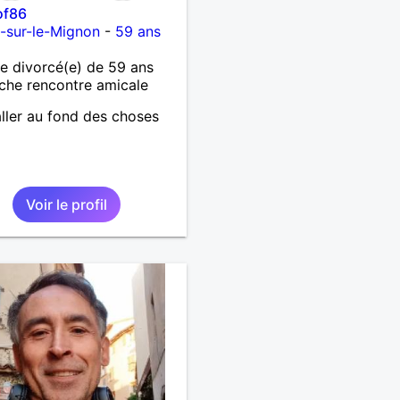
of86
-sur-le-Mignon
-
59 ans
 divorcé(e) de 59 ans
che rencontre amicale
ller au fond des choses
Voir le profil