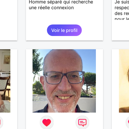
Homme séparé qui recherche
Je sui
une réelle connexion
respec
des re
pour l
bien.
Voir le profil