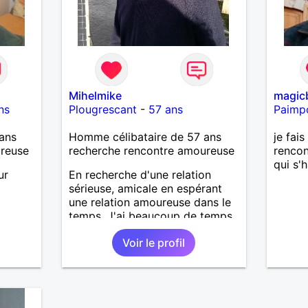
Mihelmike
magic
ns
Plougrescant
-
57 ans
Paimp
ans
Homme célibataire de 57 ans
je fai
ureuse
recherche rencontre amoureuse
rencon
qui s'
ur
En recherche d'une relation
sérieuse, amicale en espérant
une relation amoureuse dans le
temps. J'ai beaucoup de temps
libre et j'aime me ballader,
Voir le profil
découvrir de nouvelles choses
et ce serait bien de faire une
rencontre pour partager,
échanger..