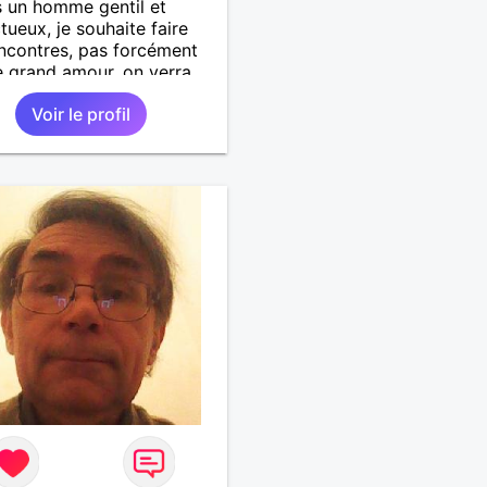
s un homme gentil et
tueux, je souhaite faire
ncontres, pas forcément
e grand amour, on verra
Voir le profil