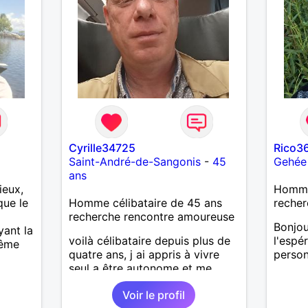
Cyrille34725
Rico3
Saint-André-de-Sangonis
-
45
Gehée
ans
ieux,
Homme 
que le
Homme célibataire de 45 ans
recher
recherche rencontre amoureuse
Bonjour
yant la
voilà célibataire depuis plus de
l'espé
même
quatre ans, j ai appris à vivre
person
seul a être autonome et me
créer ma propre bulle. Je vis a
Voir le profil
mon rythme et je me fixe des