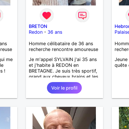
BRETON
Hebro
Redon
-
36 ans
Palais
ans
Homme célibataire de 36 ans
Homme 
ureuse
recherche rencontre amoureuse
recher
qui me
Je m'appel SYLVAIN j'ai 35 ans
Jeune 
de
et j'habite à REDON en
quête 
s !
BRETAGNE. Je suis très sportif,
grand aux cheveux brains et les
yeux verts.
Voir le profil