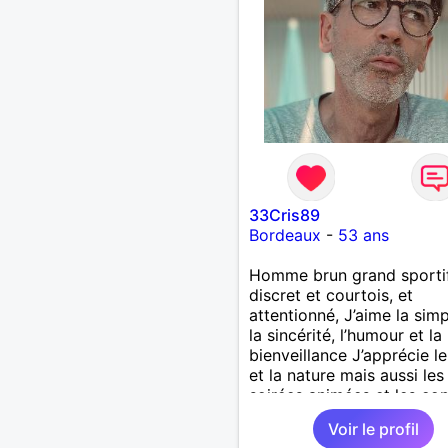
33Cris89
Bordeaux
-
53 ans
Homme brun grand sportif
discret et courtois, et
attentionné, J’aime la simpl
la sincérité, l’humour et la
bienveillance J’apprécie l
et la nature mais aussi les
soirées animées et les co
Ici pour une rencontre bas
Voir le profil
ces valeur et pour partag