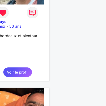
boys
aux
-
50 ans
bordeaux et alentour
Voir le profil