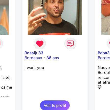
Rossijr 33
Baba3
Bordeaux
-
36 ans
Borde
,
I want you
Nouvea
Bordel
icité,
rencon
et être
e calme
🤭
ncerts
ée sur
Voir le profil
er de