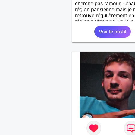
cherche pas l’amour . J’hab
région parisienne mais je
retrouve régulièrement en
région bordelaise. Pour le
boulot. Je n’aime pas man
Voir le profil
seul ni dormir seul. C’est 
cela que je suis sollicite u
présence féminine.