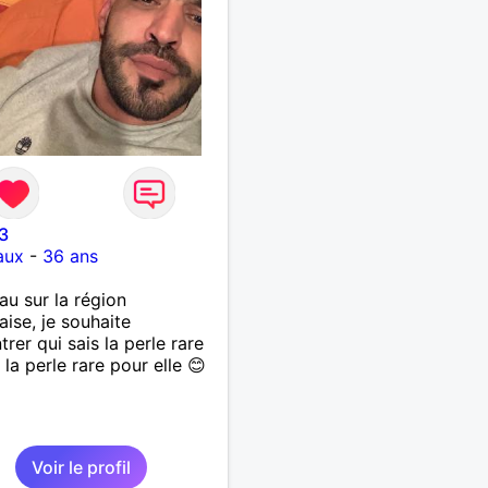
3
aux
-
36 ans
u sur la région
aise, je souhaite
trer qui sais la perle rare
 la perle rare pour elle 😊
Voir le profil