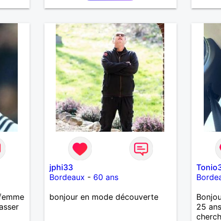
spect
jphi33
Tonio
Bordeaux
-
60 ans
Borde
e femme
bonjour en mode découverte
Bonjou
asser
25 ans
cherch