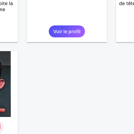
ite la
de têt
 me
ger
Voir le profil
pour
ne