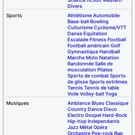
Divers
Sports
Athlétisme
Automobile
Base-ball
Bowling
Culturisme
Cyclisme/VTT
Danse
Equitation
Escalade
Fitness
Football
Football américain
Golf
Gymnastique
Handball
Marche
Moto
Natation
Randonnée
Salle de
musculation
Pilates
Sports de combat
Sports
de glisse
Sports extrêmes
Tennis
Tennis de table
Voile
Volley-ball
Yoga
Musiques
Ambiance
Blues
Classique
Country
Dance
Disco
Electro
Gospel
Hard-Rock
Hip-hop
Independants
Jazz
Métal
Opéra
Orchestre
Pop-rock
Rap