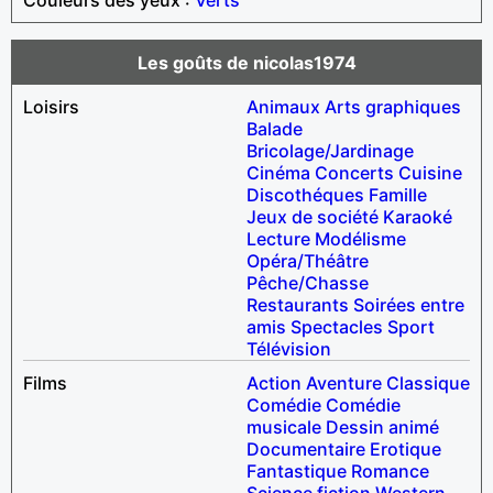
Les goûts de nicolas1974
Loisirs
Animaux
Arts graphiques
Balade
Bricolage/Jardinage
Cinéma
Concerts
Cuisine
Discothéques
Famille
Jeux de société
Karaoké
Lecture
Modélisme
Opéra/Théâtre
Pêche/Chasse
Restaurants
Soirées entre
amis
Spectacles
Sport
Télévision
Films
Action
Aventure
Classique
Comédie
Comédie
musicale
Dessin animé
Documentaire
Erotique
Fantastique
Romance
Science fiction
Western